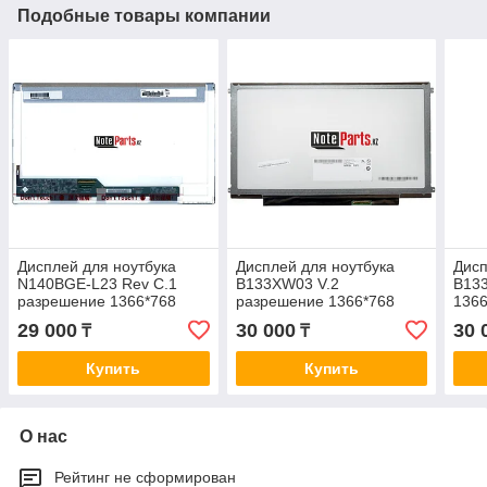
Подобные товары компании
Дисплей для ноутбука
Дисплей для ноутбука
Дисп
N140BGE-L23 Rev C.1
B133XW03 V.2
B13
разрешение 1366*768
разрешение 1366*768
1366
LED 40пин
LED Слим 40пин
29 000
30 000
30 
₸
₸
Купить
Купить
О нас
Рейтинг не сформирован