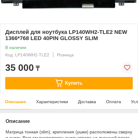
Дисплей для ноутбука LP140WH2-TLE2 NEW
1366*768 LED 40PIN GLOSSY SLIM
В наличии
Код: LP140WH2-TLE2
Розница
35 000
₸
Купить
Описание
Характеристики
Доставка
Оплата
Усл
Описание
Матрица тонкая (slim), крепления (ушки) расположены сверху
и снизу. Разъем расположен снизу справа на внешней плате.