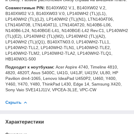
Совместимые P/N:
B140XW02 V.1, B140XW02 V.2,
B140XW02 V.3, B140XW03 V.0, LP140WH2 (TL)(L1),
LP140WH2 (TL)(L2), LP140WH2 (TL)(N1), LTN140AT06,
LTN140AT08, LTN140AT11, LTN140AT20, N140B6-L06,
N140B6-L24, N140BGE-L41, N140BGE-L42 Rev.C1, LP140WH2
(TL)(E2), LP140WH2 (TL)(M2), LP140WH2 (TL)(A2),
LP140WH2 (TL)(Q1), B140XTN03.0, LP140WH2-TLL1,
LP140WH2-TLL2, LP140WH2-TLN1, LP140WH2-TLE2,
LP140WH2-TLM2, LP140WH2-TLA2, LP140WH2-TLQ1,
HB140WX1-500
Подходит к ноутбукам:
Acer Aspire 4740, Timeline 4810,
4820, 4820T, Asus S400C, U41G, U41JF, U41SV, UL80, HP
Pavilion dm4-1065, Lenovo IdeaPad U450P2, U460, Y400,
Y460, Y470, Y480, ThinkPad L430, Edge 14, Samsung X420,
Sony Vaio SVE141J11V, VPCEA-3L1E, VPC-CW
Скрыть
Характеристики