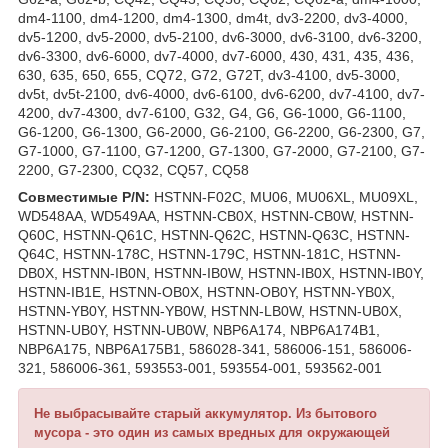
dm4-1100, dm4-1200, dm4-1300, dm4t, dv3-2200, dv3-4000,
dv5-1200, dv5-2000, dv5-2100, dv6-3000, dv6-3100, dv6-3200,
dv6-3300, dv6-6000, dv7-4000, dv7-6000, 430, 431, 435, 436,
630, 635, 650, 655, CQ72, G72, G72T, dv3-4100, dv5-3000,
dv5t, dv5t-2100, dv6-4000, dv6-6100, dv6-6200, dv7-4100, dv7-
4200, dv7-4300, dv7-6100, G32, G4, G6, G6-1000, G6-1100,
G6-1200, G6-1300, G6-2000, G6-2100, G6-2200, G6-2300, G7,
G7-1000, G7-1100, G7-1200, G7-1300, G7-2000, G7-2100, G7-
2200, G7-2300, CQ32, CQ57, CQ58
Совместимые P/N:
HSTNN-F02C, MU06, MU06XL, MU09XL,
WD548AA, WD549AA, HSTNN-CB0X, HSTNN-CB0W, HSTNN-
Q60C, HSTNN-Q61C, HSTNN-Q62C, HSTNN-Q63C, HSTNN-
Q64C, HSTNN-178C, HSTNN-179C, HSTNN-181C, HSTNN-
DB0X, HSTNN-IB0N, HSTNN-IB0W, HSTNN-IB0X, HSTNN-IB0Y,
HSTNN-IB1E, HSTNN-OB0X, HSTNN-OB0Y, HSTNN-YB0X,
HSTNN-YB0Y, HSTNN-YB0W, HSTNN-LB0W, HSTNN-UB0X,
HSTNN-UB0Y, HSTNN-UB0W, NBP6A174, NBP6A174B1,
NBP6A175, NBP6A175B1, 586028-341, 586006-151, 586006-
321, 586006-361, 593553-001, 593554-001, 593562-001
Не выбрасывайте старый аккумулятор. Из бытового
мусора - это один из самых вредных для окружающей