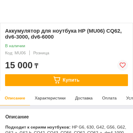
Аккумулятор для ноутбука HP (MU06) CQ62,
dv6-3000, dv6-6000
В наличии
Код: MU06
Розница
15 000
₸
Купить
Описание
Характеристики
Доставка
Оплата
Усл
Описание
Подходит к сериям ноутбуков:
HP G6, 630, G42, G56, G62,
G62-a, G62-b, CQ42, CQ43, CQ56, CQ62, CQ62-a, dm4-1000,