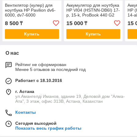
Вентилятор (кулер) для
Аккумулятор для ноутбука
Акку
ноутбука HP Pavilion dv6-
HP VI04 (HSTNN-DB6I) 17-
HP (
6000, dv7-6000
p, 15-k, ProBook 440 G2
14-a
8 500
15 000
15 
₸
₸
Купить
Купить
О нас
Рейтинг не сформирован
Менее 5 отзывов за последний год
Работает с 18.10.2016
г. Астана
ул.Амангелді Иманов, здание 19, Деловой дом "Алма-
Ата", 3 этаж, офис 313В, Астана, Казахстан
Контакты
Сегодня выходной
Показать весь график работы