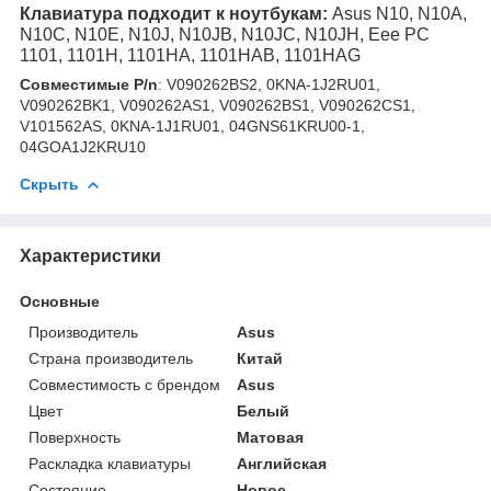
Клавиатура подходит к ноутбукам:
Asus N10, N10A,
N10C, N10E, N10J, N10JB, N10JC, N10JH, Eee PC
1101, 1101H, 1101HA, 1101HAB, 1101HAG
Совместимые P/n
: V090262BS2, 0KNA-1J2RU01,
V090262BK1, V090262AS1, V090262BS1, V090262CS1,
V101562AS, 0KNA-1J1RU01, 04GNS61KRU00-1,
04GOA1J2KRU10
Скрыть
Характеристики
Основные
Производитель
Asus
Страна производитель
Китай
Совместимость с брендом
Asus
Цвет
Белый
Поверхность
Матовая
Раскладка клавиатуры
Английская
Состояние
Новое