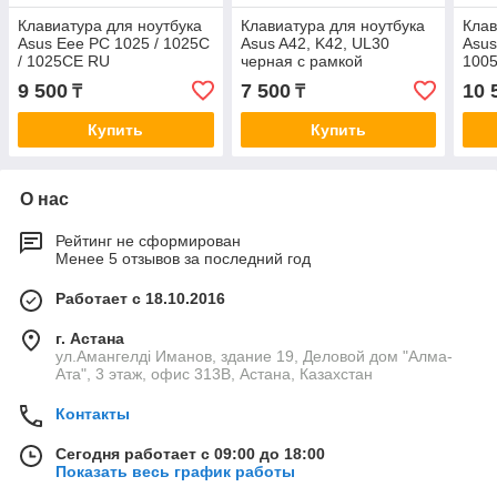
Клавиатура для ноутбука
Клавиатура для ноутбука
Клав
Asus Eee PC 1025 / 1025C
Asus A42, K42, UL30
Asus
/ 1025CE RU
черная с рамкой
1005
9 500
7 500
10 
₸
₸
Купить
Купить
О нас
Рейтинг не сформирован
Менее 5 отзывов за последний год
Работает с 18.10.2016
г. Астана
ул.Амангелді Иманов, здание 19, Деловой дом "Алма-
Ата", 3 этаж, офис 313В, Астана, Казахстан
Контакты
Сегодня работает с 09:00 до 18:00
Показать весь график работы