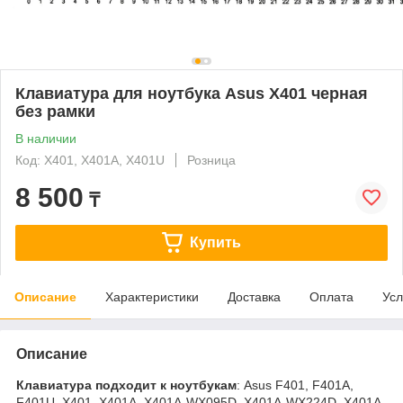
Клавиатура для ноутбука Asus X401 черная
без рамки
В наличии
Код: X401, X401A, X401U
Розница
8 500
₸
Купить
Описание
Характеристики
Доставка
Оплата
Усл
Описание
Клавиатура подходит к ноутбукам
: Asus F401, F401A,
F401U, X401, X401A, X401A-WX095D, X401A-WX224D, X401A-