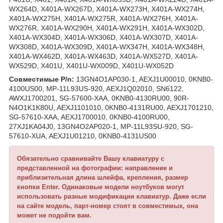
WX264D, X401A-WX267D, X401A-WX273H, X401A-WX274H,
X401A-WX275H, X401A-WX275R, X401A-WX276H, X401A-
WX276R, X401A-WX290H, X401A-WX291H, X401A-WX302D,
X401A-WX304D, X401A-WX306D, X401A-WX307D, X401A-
WX308D, X401A-WX309D, X401A-WX347H, X401A-WX348H,
X401A-WX462D, X401A-WX463D, X401A-WX527D, X401A-
WX529D, X401U, X401U-WX009D, X401U-WX052D
Совместимые P/n:
13GN4O1AP030-1, AEXJ1U00010, 0KNB0-
4100US00, MP-11L93US-920, AEXJ1Q02010, SN6122,
AWXJ1700201, SG-57600-XAA, 0KNB0-4130RU00, 90R-
N4O1K1K80U, AEXJ1101010, 0KNB0-4131RU00, AEXJ1701210,
SG-57610-XAA, AEXJ1700010, 0KNB0-4100RU00,
27XJ1KA04J0, 13GN4O2AP020-1, MP-11L93SU-920, SG-
57610-XUA, AEXJ1U01210, 0KNB0-4131US00
Обязательно сравнивайте Вашу клавиатуру с
представленной на фотографии: направление и
приблизительная длина шлейфа, крепления, размер
кнопки Enter. Одинаковые модели ноутбуков могут
использовать разные модификации клавиатур. Даже если
на сайте модель, парт-номер стоят в совместимых, она
может не подойти вам.