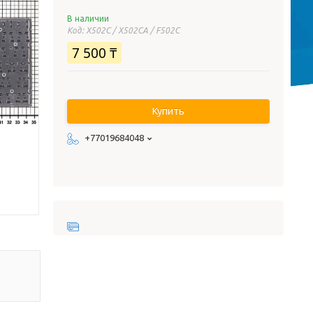
В наличии
Код:
X502C / X502CA / F502C
7 500 ₸
Купить
+77019684048