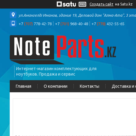
Создать сайт
на Satu.kz
ул.Амангелді Иманов, здание 19, Деловой дом "Алма-Ата", 3 эт
+7
(707)
778-42-78
+7
(701)
968-40-48
+7
(778)
432-55-65
Интернет-магазин комплектующих для
ноутбуков. Продажа и сервис
Главная
О компании
Контакты
Доставка и