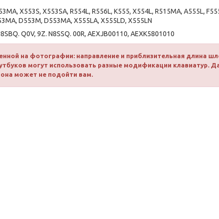
3MA, X553S, X553SA, R554L, R556L, K555, X554L, R515MA, A555L, F55
A553MA, D553M, D553MA, X555LA, X555LD, X555LN
8SBQ. Q0V, 9Z. N8SSQ. 00R, AEXJB00110, AEXK5801010
енной на фотографии: направление и приблизительная длина шл
оутбуков могут использовать разные модификации клавиатур. 
 она может не подойти вам.