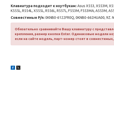
Клавиатура подходит к ноутбукам:
Asus X553, X553M, X55
K555L, R554L, X555L, R556L, R557L, F553M, F553MA, A553M, 
Совместимые P/n:
0KNB0-6122FR0Q, 0KNB0-662HUA00, 9Z. N
Обязательно сравнивайте Вашу клавиатуру с представл
крепления, размер кнопки Enter. Одинаковые модели н
если на сайте модель, парт-номер стоят в совместимых,