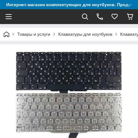
Интернет-магазин комплектующих для ноутбуков. Продажа 
Товары и услуги
Клавиатуры для ноутбуков
Клавиату