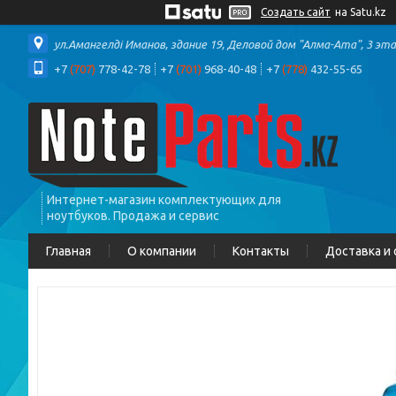
Создать сайт
на Satu.kz
ул.Амангелді Иманов, здание 19, Деловой дом "Алма-Ата", 3 эт
+7
(707)
778-42-78
+7
(701)
968-40-48
+7
(778)
432-55-65
Интернет-магазин комплектующих для
ноутбуков. Продажа и сервис
Главная
О компании
Контакты
Доставка и