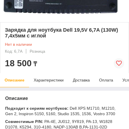
Зарядка для ноутбука Dell 19,5V 6,7A (130W)
7,4x5мм с иглой
Нет в наличии
Код: 6,7A
Розница
18 500
₸
Описание
Характеристики
Доставка
Оплата
Усл
Описание
Подходит к сериям ноутбуков:
Dell XPS M1710, M1210,
Gen 2, Inspiron 5150, 5160, Studio 1535, 1536, Vostro 3700
Совместимые P/N:
PA-4E, JU012, 9Y819, PA-13, W1828
D1078, K5294, 310-4180, NADP-130AB B,PA-1131-02D