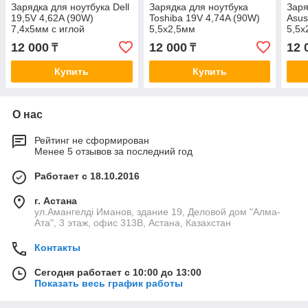
Зарядка для ноутбука Dell
Зарядка для ноутбука
Заря
19,5V 4,62A (90W)
Toshiba 19V 4,74A (90W)
Asus
7,4x5мм с иглой
5,5x2,5мм
5,5x
(ORIGINAL)
12 000
12 000
12 
₸
₸
Купить
Купить
О нас
Рейтинг не сформирован
Менее 5 отзывов за последний год
Работает с 18.10.2016
г. Астана
ул.Амангелді Иманов, здание 19, Деловой дом "Алма-
Ата", 3 этаж, офис 313В, Астана, Казахстан
Контакты
Сегодня работает с 10:00 до 13:00
Показать весь график работы