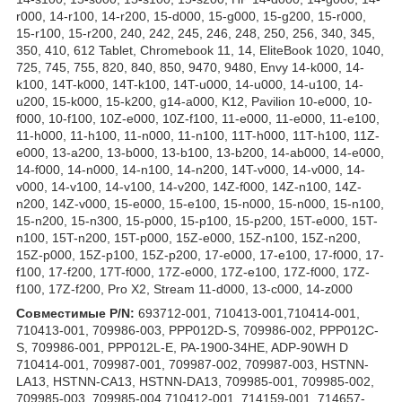
r000, 14-r100, 14-r200, 15-d000, 15-g000, 15-g200, 15-r000,
15-r100, 15-r200, 240, 242, 245, 246, 248, 250, 256, 340, 345,
350, 410, 612 Tablet, Chromebook 11, 14, EliteBook 1020, 1040,
725, 745, 755, 820, 840, 850, 9470, 9480, Envy 14-k000, 14-
k100, 14T-k000, 14T-k100, 14T-u000, 14-u000, 14-u100, 14-
u200, 15-k000, 15-k200, g14-a000, K12, Pavilion 10-e000, 10-
f000, 10-f100, 10Z-e000, 10Z-f100, 11-e000, 11-e000, 11-e100,
11-h000, 11-h100, 11-n000, 11-n100, 11T-h000, 11T-h100, 11Z-
e000, 13-a200, 13-b000, 13-b100, 13-b200, 14-ab000, 14-e000,
14-f000, 14-n000, 14-n100, 14-n200, 14T-v000, 14-v000, 14-
v000, 14-v100, 14-v100, 14-v200, 14Z-f000, 14Z-n100, 14Z-
n200, 14Z-v000, 15-e000, 15-e100, 15-n000, 15-n000, 15-n100,
15-n200, 15-n300, 15-p000, 15-p100, 15-p200, 15T-e000, 15T-
n100, 15T-n200, 15T-p000, 15Z-e000, 15Z-n100, 15Z-n200,
15Z-p000, 15Z-p100, 15Z-p200, 17-e000, 17-e100, 17-f000, 17-
f100, 17-f200, 17T-f000, 17Z-e000, 17Z-e100, 17Z-f000, 17Z-
f100, 17Z-f200, Pro X2, Stream 11-d000, 13-c000, 14-z000
Совместимые P/N:
693712-001, 710413-001,710414-001,
710413-001, 709986-003, PPP012D-S, 709986-002, PPP012C-
S, 709986-001, PPP012L-E, PA-1900-34HE, ADP-90WH D
710414-001, 709987-001, 709987-002, 709987-003, HSTNN-
LA13, HSTNN-CA13, HSTNN-DA13, 709985-001, 709985-002,
709985-003, 709985-004 710412-001, 714159-001, 714657-