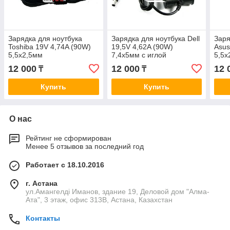
Зарядка для ноутбука
Зарядка для ноутбука Dell
Заря
Toshiba 19V 4,74A (90W)
19,5V 4,62A (90W)
Asus
5,5x2,5мм
7,4x5мм с иглой
5,5x
(ORIGINAL)
12 000
12 000
12 
₸
₸
Купить
Купить
О нас
Рейтинг не сформирован
Менее 5 отзывов за последний год
Работает с 18.10.2016
г. Астана
ул.Амангелді Иманов, здание 19, Деловой дом "Алма-
Ата", 3 этаж, офис 313В, Астана, Казахстан
Контакты