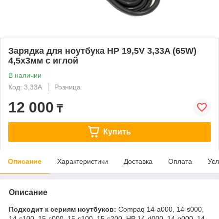
Зарядка для ноутбука HP 19,5V 3,33A (65W)
4,5x3мм с иглой
В наличии
Код: 3,33A
Розница
12 000
₸
Купить
Описание
Характеристики
Доставка
Оплата
Усл
Описание
Подходит к сериям ноутбуков:
Compaq 14-a000, 14-s000,
14-s100, 15-s000, 15-s100, 15-s200, HP 14-d000, 14-g000, 14-