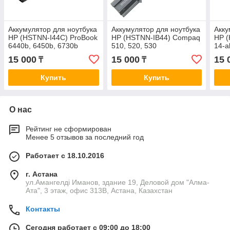
Аккумулятор для ноутбука
Аккумулятор для ноутбука
Акку
HP (HSTNN-I44C) ProBook
HP (HSTNN-IB44) Compaq
HP (
6440b, 6450b, 6730b
510, 520, 530
14-a
15 000
15 000
15 
₸
₸
Купить
Купить
О нас
Рейтинг не сформирован
Менее 5 отзывов за последний год
Работает с 18.10.2016
г. Астана
ул.Амангелді Иманов, здание 19, Деловой дом "Алма-
Ата", 3 этаж, офис 313В, Астана, Казахстан
Контакты
Сегодня работает с 09:00 до 18:00