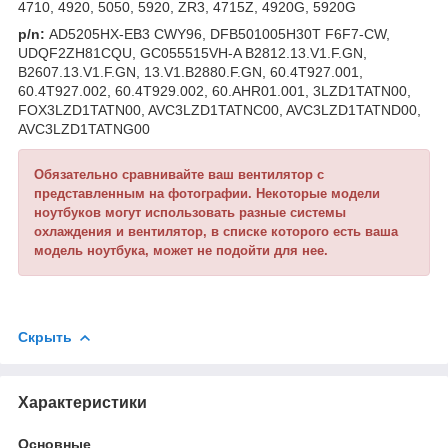
4710, 4920, 5050, 5920, ZR3, 4715Z, 4920G, 5920G
p/n:
AD5205HX-EB3 CWY96, DFB501005H30T F6F7-CW,
UDQF2ZH81CQU, GC055515VH-A B2812.13.V1.F.GN,
B2607.13.V1.F.GN, 13.V1.B2880.F.GN, 60.4T927.001,
60.4T927.002, 60.4T929.002, 60.AHR01.001, 3LZD1TATN00,
FOX3LZD1TATN00, AVC3LZD1TATNC00, AVC3LZD1TATND00,
AVC3LZD1TATNG00
Обязательно сравнивайте ваш вентилятор с
представленным на фотографии. Некоторые модели
ноутбуков могут использовать разные системы
охлаждения и вентилятор, в списке которого есть ваша
модель ноутбука, может не подойти для нее.
Скрыть
Характеристики
Основные