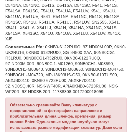
D541NA, D541NC, D541S, D541SA, D541SC, F541, F541S,
F541SA, F541SC, F541U, F541UA, F541UV, K541, K541U,
K541UA, K541UV, R541, R541NA, R541NC, R541S, R541SA,
R541SC, R541U, R541UA, R541UJ, R541UV, SN2555, X541,
X541L, X541LA, X541LJ, X541N, X541NA, X541NC, X541S,
X541SA, X541SC, X541U, X541UA, X541UJ, X541UV, X541X,
XJ5
Совместимые P/n:
0KNB0-6122RU0Q, 9Z.ND00M.00R, 0KN0-
UK2RU16, 0KNB0-6132RU00, SG-84800-XAA, 90NB0CG1-
R31RU0, 90NB0CG1-R32RU0, 0KNB0-6122RU0Q,
9Z.ND00M.00R, 90NB0CI1-M01260, 90NB0CH1-M03590,
90NB0CH1-M03640, 90NB0CH3-M03650, 90NB0CH1-M04750,
90NB0CH1-M04720, MP-13K93US-G50, 0KNB0-610TUS00,
AEXJB00110, 0KNB0-6723RU00, AEXKF700110,
9Z.ND0SQ.40R, NSK-WF40R, APIA0KNB0-6723RU00, NSK-
WF20R, 9Z.ND0SB.20R, 11788308-0017200018099
Обязательно сравнивайте Вашу клавиатуру с
представленной на фотографии: направление и
приблизительная длина шлейфа, крепления, размер
кнопки Enter. Одинаковые модели ноутбуков могут
использовать разные модификации клавиатур. Даже если