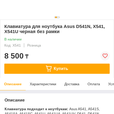
Клавиатура для ноутбука Asus D541N, X541,
X541U черная без рамки
В наличии
Код: X541
Розница
8 500
₸
Купить
Описание
Характеристики
Доставка
Оплата
Усл
Описание
Клавиатура подходит к ноутбукам:
Asus A541, A541S,
A541SA, A541SC, A541U, A541UA, A541UV, D541, D541N,