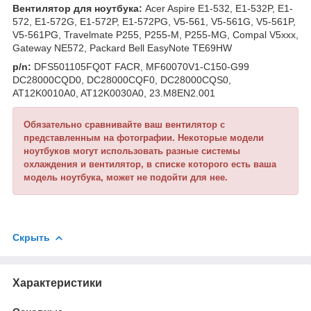
Вентилятор для ноутбука:
Acer Aspire E1-532, E1-532P, E1-
572, E1-572G, E1-572P, E1-572PG, V5-561, V5-561G, V5-561P,
V5-561PG, Travelmate P255, P255-M, P255-MG, Compal V5xxx,
Gateway NE572, Packard Bell EasyNote TE69HW
p/n:
DFS501105FQ0T FACR, MF60070V1-C150-G99
DC28000CQD0, DC28000CQF0, DC28000CQS0,
AT12K0010A0, AT12K0030A0, 23.M8EN2.001
Обязательно сравнивайте ваш вентилятор с
представленным на фотографии. Некоторые модели
ноутбуков могут использовать разные системы
охлаждения и вентилятор, в списке которого есть ваша
модель ноутбука, может не подойти для нее.
Скрыть
Характеристики