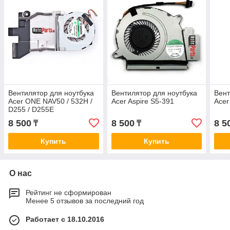
Вентилятор для ноутбука
Вентилятор для ноутбука
Вент
Acer ONE NAV50 / 532H /
Acer Aspire S5-391
Acer
D255 / D255E
8 500
8 500
8 5
₸
₸
Купить
Купить
О нас
Рейтинг не сформирован
Менее 5 отзывов за последний год
Работает с 18.10.2016