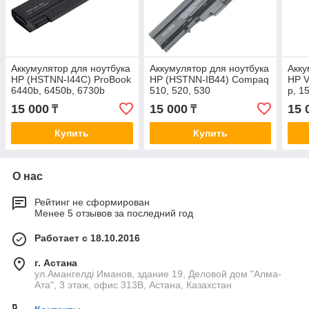
Аккумулятор для ноутбука
Аккумулятор для ноутбука
Акку
HP (HSTNN-I44C) ProBook
HP (HSTNN-IB44) Compaq
HP V
6440b, 6450b, 6730b
510, 520, 530
p, 1
15 000
15 000
15 
₸
₸
Купить
Купить
О нас
Рейтинг не сформирован
Менее 5 отзывов за последний год
Работает с 18.10.2016
г. Астана
ул.Амангелді Иманов, здание 19, Деловой дом "Алма-
Ата", 3 этаж, офис 313В, Астана, Казахстан