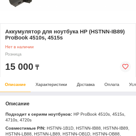
Аккумулятор для ноутбука HP (HSTNN-IB89)
ProBook 4510s, 4515s
Нет в наличии
Розница
15 000
₸
Описание
Характеристики
Доставка
Оплата
Усл
Описание
Подходит к сериям ноутбуков:
HP ProBook 4510s, 4515s,
4710s, 4720s
Совместимые P/N:
HSTNN-1B1D, HSTNN-IB88, HSTNN-IB89,
HSTNN-LB88, HSTNN-LB89, HSTNN-OB1D, HSTNN-OB88,